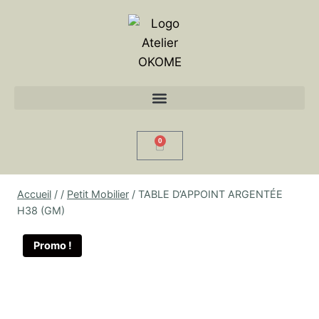
0
Accueil
/
/
Petit Mobilier
/
TABLE D’APPOINT ARGENTÉE
H38 (GM)
Promo !