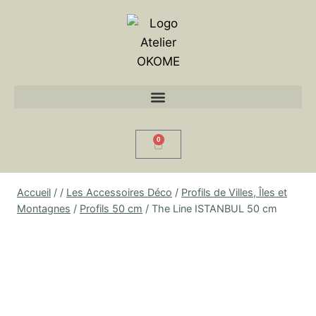
0
Accueil
/
/
Les Accessoires Déco
/
Profils de Villes, Îles et
Montagnes
/
Profils 50 cm
/
The Line ISTANBUL 50 cm